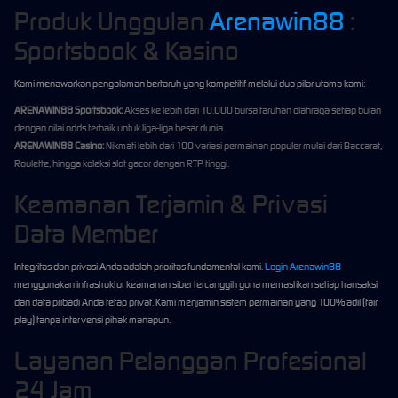
Produk Unggulan
Arenawin88
:
Sportsbook & Kasino
Kami menawarkan pengalaman bertaruh yang kompetitif melalui dua pilar utama kami:
ARENAWIN88 Sportsbook:
Akses ke lebih dari 10.000 bursa taruhan olahraga setiap bulan
dengan nilai odds terbaik untuk liga-liga besar dunia.
ARENAWIN88 Casino:
Nikmati lebih dari 100 variasi permainan populer mulai dari Baccarat,
Roulette, hingga koleksi slot gacor dengan RTP tinggi.
Keamanan Terjamin & Privasi
Data Member
Integritas dan privasi Anda adalah prioritas fundamental kami.
Login Arenawin88
menggunakan infrastruktur keamanan siber tercanggih guna memastikan setiap transaksi
dan data pribadi Anda tetap privat. Kami menjamin sistem permainan yang 100% adil (fair
play) tanpa intervensi pihak manapun.
Layanan Pelanggan Profesional
24 Jam