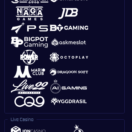
Live Casino