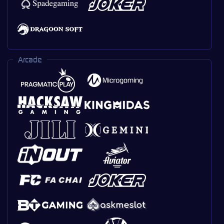
Arcade