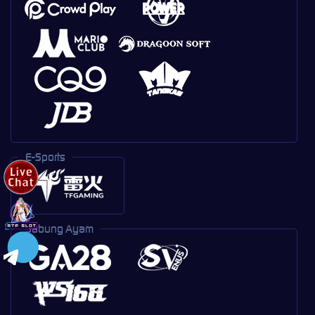
E-Sports
Sabung Ayam