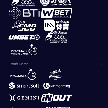
Crash Game