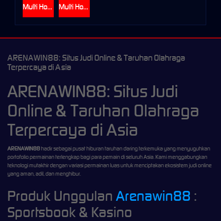
Multi Hot 5 Wild
Multi Hot Wild Ways
ARENAWIN88: Situs Judi Online & Taruhan Olahraga
Terpercaya di Asia
ARENAWIN88: Situs Judi
Online & Taruhan Olahraga
Terpercaya di Asia
ARENAWIN88
hadir sebagai pusat hiburan taruhan daring terkemuka yang menyuguhkan
portofolio permainan terlengkap bagi para pemain di seluruh Asia. Kami menggabungkan
teknologi mutakhir dengan variasi permainan luas untuk menciptakan ekosistem judi online
yang aman, adil, dan menghibur.
Produk Unggulan
Arenawin88
:
Sportsbook & Kasino