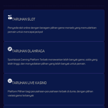
TARUHAN SLOT
Penyedia slot online dengan beragam pilihan game menarik yang memudahkan
pemain untuk mencapai jackpot
TARUHAN OLAHRAGA
Sportsbook Gaming Platform Terbaik menawarkan lebih banyak game, odds yang
lebih tinggi, dan menyediakan pilihan yang lebih banyak untuk pemain.
TARUHAN LIVE KASINO
Platform Pilihan bagi perusahaan-perusahaan terbaik di dunia, dengan pilihan
variasi game terbanyak