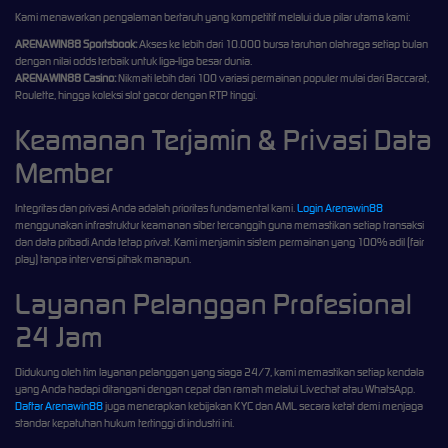
Kami menawarkan pengalaman bertaruh yang kompetitif melalui dua pilar utama kami:
ARENAWIN88 Sportsbook:
Akses ke lebih dari 10.000 bursa taruhan olahraga setiap bulan
dengan nilai odds terbaik untuk liga-liga besar dunia.
ARENAWIN88 Casino:
Nikmati lebih dari 100 variasi permainan populer mulai dari Baccarat,
Roulette, hingga koleksi slot gacor dengan RTP tinggi.
Keamanan Terjamin & Privasi Data
Member
Integritas dan privasi Anda adalah prioritas fundamental kami.
Login Arenawin88
menggunakan infrastruktur keamanan siber tercanggih guna memastikan setiap transaksi
dan data pribadi Anda tetap privat. Kami menjamin sistem permainan yang 100% adil (fair
play) tanpa intervensi pihak manapun.
Layanan Pelanggan Profesional
24 Jam
Didukung oleh tim layanan pelanggan yang siaga 24/7, kami memastikan setiap kendala
yang Anda hadapi ditangani dengan cepat dan ramah melalui Livechat atau WhatsApp.
Daftar Arenawin88
juga menerapkan kebijakan KYC dan AML secara ketat demi menjaga
standar kepatuhan hukum tertinggi di industri ini.