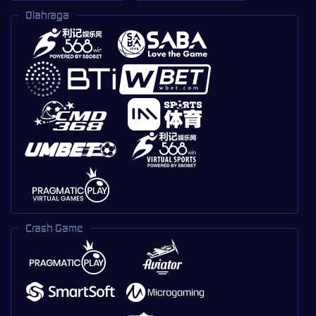
Olahraga
Crash Game