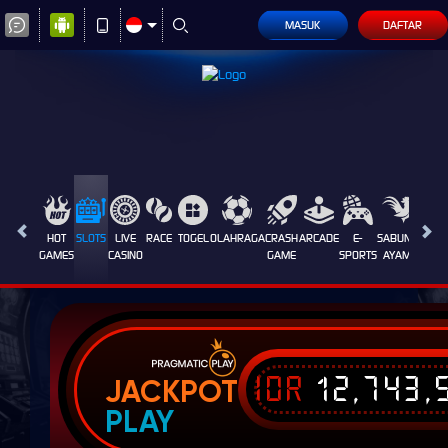
MASUK
DAFTAR
HOT
SLOTS
LIVE
RACE
TOGEL
OLAHRAGA
CRASH
ARCADE
E-
SABUNG
PROM
GAMES
CASINO
GAME
SPORTS
AYAM
IDR
12,743,
JACKPOT
PLAY