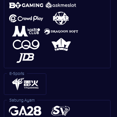
E-Sports
Sabung Ayam